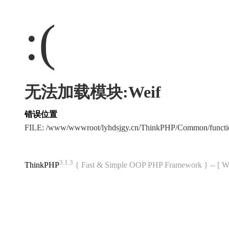
:(
无法加载模块:Weif
错误位置
FILE: /www/wwwroot/lyhdsjgy.cn/ThinkPHP/Common/funct
3.1.3
ThinkPHP
{ Fast & Simple OOP PHP Framework } -- 