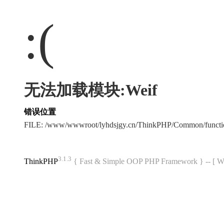
:(
无法加载模块:Weif
错误位置
FILE: /www/wwwroot/lyhdsjgy.cn/ThinkPHP/Common/funct
3.1.3
ThinkPHP
{ Fast & Simple OOP PHP Framework } -- 