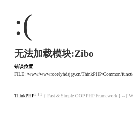
:(
无法加载模块:Zibo
错误位置
FILE: /www/wwwroot/lyhdsjgy.cn/ThinkPHP/Common/funct
3.1.3
ThinkPHP
{ Fast & Simple OOP PHP Framework } -- 