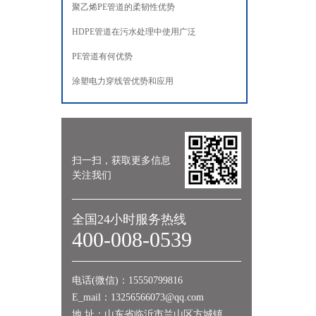
聚乙烯PE管道的柔韧性优势
HDPE管道在污水处理中使用广泛
PE管道有何优势
涂塑电力穿线管优势和应用
扫一扫，获取更多信息
关注我们
全国24小时服务热线
400-008-0539
电话(微信)：15550799816
E_mail：13256566073@qq.com
地 址：山东省临沂市兰山区方城镇