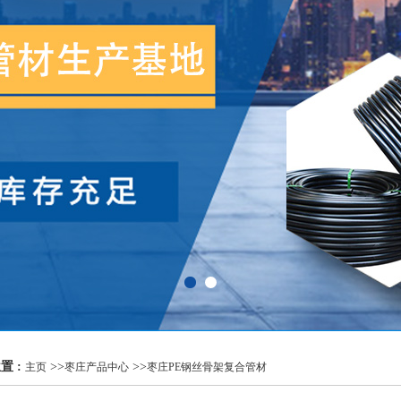
置 :
>>
>>
主页
枣庄产品中心
枣庄PE钢丝骨架复合管材