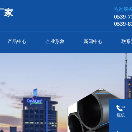
咨询服
厂家
0539-7
0539-8
产品中心
企业形象
新闻中心
联系
座机