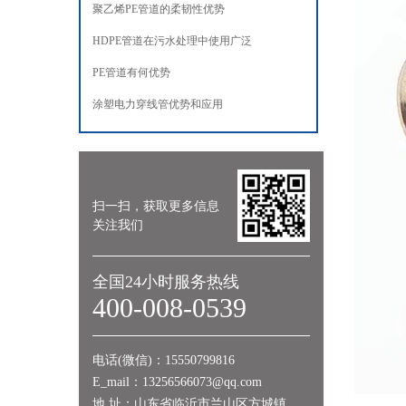
聚乙烯PE管道的柔韧性优势
HDPE管道在污水处理中使用广泛
PE管道有何优势
涂塑电力穿线管优势和应用
扫一扫，获取更多信息
关注我们
全国24小时服务热线
400-008-0539
电话(微信)：15550799816
E_mail：13256566073@qq.com
地 址：山东省临沂市兰山区方城镇