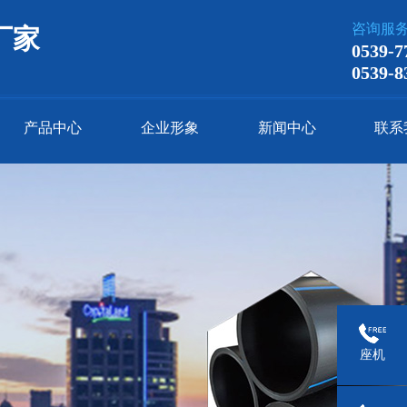
咨询服
厂家
0539-7
0539-8
产品中心
企业形象
新闻中心
联系
座机