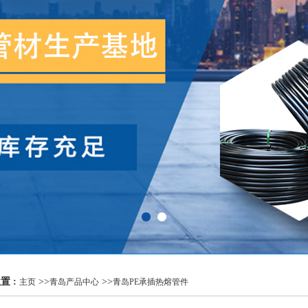
置 :
>>
>>
主页
青岛产品中心
青岛PE承插热熔管件