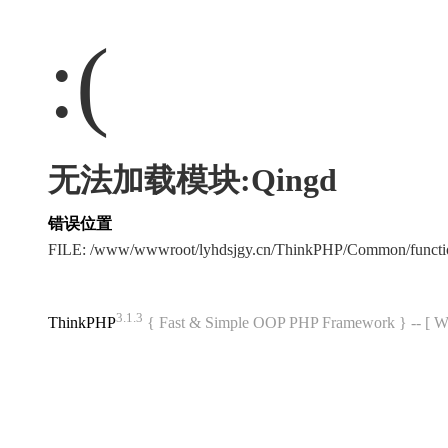
:(
无法加载模块:Qingd
错误位置
FILE: /www/wwwroot/lyhdsjgy.cn/ThinkPHP/Common/funct
3.1.3
ThinkPHP
{ Fast & Simple OOP PHP Framework } -- 