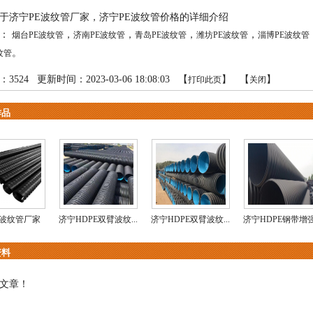
于济宁PE波纹管厂家，济宁PE波纹管价格的详细介绍
品：
，
，
，
，
烟台PE波纹管
济南PE波纹管
青岛PE波纹管
潍坊PE波纹管
淄博PE波纹管
。
纹管
：
3524
更新时间：2023-03-06 18:08:03 【
】 【
】
打印此页
关闭
作品
E波纹管厂家
济宁HDPE双臂波纹...
济宁HDPE双臂波纹...
济宁HDPE钢带增强.
资料
文章！