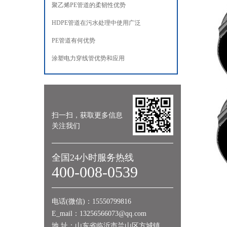
聚乙烯PE管道的柔韧性优势
HDPE管道在污水处理中使用广泛
PE管道有何优势
涂塑电力穿线管优势和应用
扫一扫，获取更多信息
关注我们
全国24小时服务热线
400-008-0539
电话(微信)：15550799816
E_mail：13256566073@qq.com
地 址：山东省临沂市兰山区方城镇