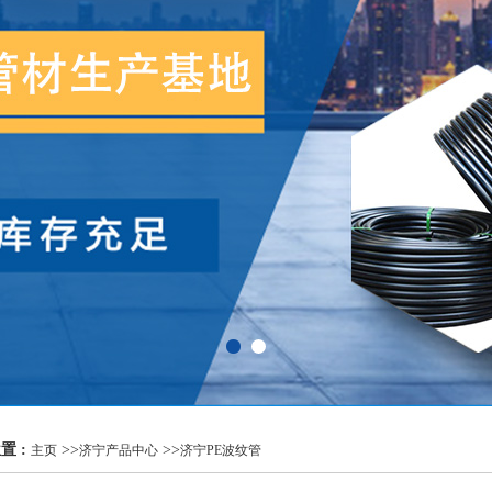
置 :
>>
>>
主页
济宁产品中心
济宁PE波纹管