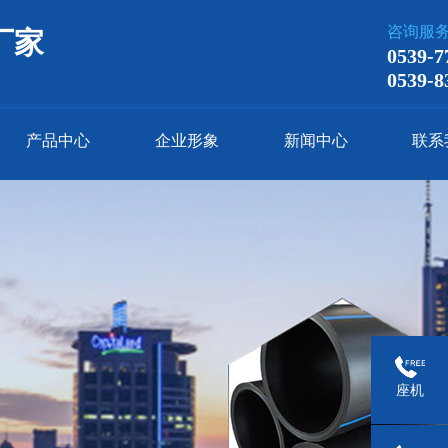
咨询服
厂家
0539-7
0539-8
产品中心
企业形象
新闻中心
联系
座机