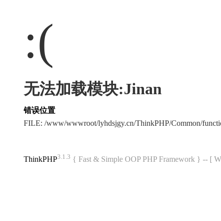
:(
无法加载模块:Jinan
错误位置
FILE: /www/wwwroot/lyhdsjgy.cn/ThinkPHP/Common/funct
3.1.3
ThinkPHP
{ Fast & Simple OOP PHP Framework } -- 