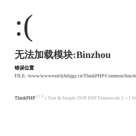
:(
无法加载模块:Binzhou
错误位置
FILE: /www/wwwroot/lyhdsjgy.cn/ThinkPHP/Common/funct
3.1.3
ThinkPHP
{ Fast & Simple OOP PHP Framework } -- 